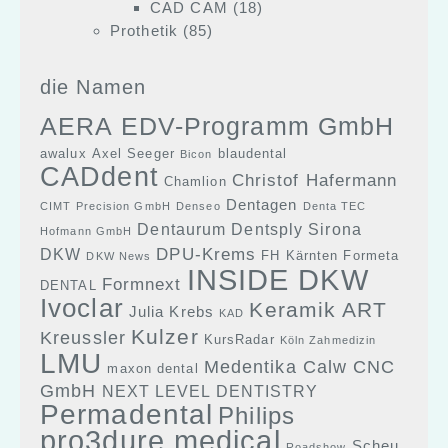
CAD CAM
(18)
Prothetik
(85)
die Namen
AERA EDV-Programm GmbH
awalux
Axel Seeger
blaudental
Bicon
CADdent
Christof Hafermann
Chamlion
Dentagen
CIMT Precision GmbH
Denseo
Denta TEC
Dentaurum
Dentsply Sirona
Hofmann GmbH
DPU-Krems
DKW
FH Kärnten
Formeta
DKW News
INSIDE DKW
Formnext
DENTAL
Ivoclar
Keramik ART
Julia Krebs
KAD
Kulzer
Kreussler
KursRadar
Köln Zahmedizin
LMU
Medentika Calw CNC
maxon dental
GmbH
NEXT LEVEL DENTISTRY
Permadental
Philips
pro3dure medical
Scheu
Roadshow