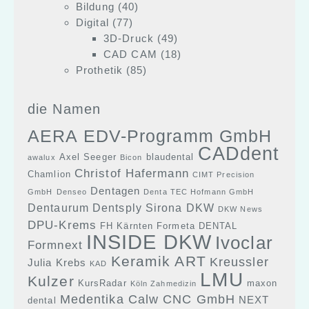
Bildung
(40)
Digital
(77)
3D-Druck
(49)
CAD CAM
(18)
Prothetik
(85)
die Namen
AERA EDV-Programm GmbH
CADdent
Axel Seeger
blaudental
awalux
Bicon
Christof Hafermann
Chamlion
CIMT Precision
Dentagen
GmbH
Denseo
Denta TEC Hofmann GmbH
Dentaurum
Dentsply Sirona
DKW
DKW News
DPU-Krems
FH Kärnten
Formeta DENTAL
INSIDE DKW
Ivoclar
Formnext
Keramik ART
Kreussler
Julia Krebs
KAD
LMU
Kulzer
KursRadar
maxon
Köln Zahmedizin
Medentika Calw CNC GmbH
NEXT
dental