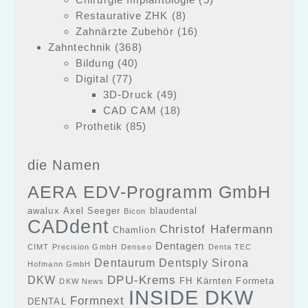
Restaurative ZHK
(8)
Zahnärzte Zubehör
(16)
Zahntechnik
(368)
Bildung
(40)
Digital
(77)
3D-Druck
(49)
CAD CAM
(18)
Prothetik
(85)
die Namen
AERA EDV-Programm GmbH
awalux
Axel Seeger
blaudental
Bicon
CADdent
Christof Hafermann
Chamlion
Dentagen
CIMT Precision GmbH
Denseo
Denta TEC
Dentaurum
Dentsply Sirona
Hofmann GmbH
DPU-Krems
DKW
FH Kärnten
Formeta
DKW News
INSIDE DKW
Formnext
DENTAL