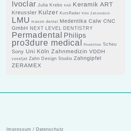
Ivoclar
Keramik ART
Julia Krebs
KAD
Kulzer
Kreussler
KursRadar
Köln Zahmedizin
LMU
Medentika Calw CNC
maxon dental
GmbH
NEXT LEVEL DENTISTRY
Permadental
Philips
pro3dure medical
Scheu
Roadshow
Uni Köln Zahnmedizin
Sony
VDDH
Zahngipfel
Zahn Design Studio
voxeljet
ZERAMEX
Impressum
/
Datenschutz