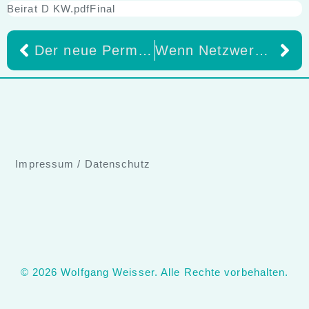
Beirat D KW.pdfFinal
Der neue Permadental-Gesamtkatalog 2026 – Zahnersatz und Lösungen für die Praxis –
Wenn Netzwerk plötzlich sichtbar wird – Die Zusammenarbeit von Bernd Halder und Wolfgang Weisser (DKW)
Impressum
/
Datenschutz
© 2026 Wolfgang Weisser. Alle Rechte vorbehalten.