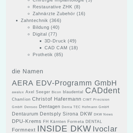
Restaurative ZHK
(8)
Zahnärzte Zubehör
(16)
Zahntechnik
(366)
Bildung
(40)
Digital
(77)
3D-Druck
(49)
CAD CAM
(18)
Prothetik
(85)
die Namen
AERA EDV-Programm GmbH
CADdent
Axel Seeger
blaudental
awalux
Bicon
Christof Hafermann
Chamlion
CIMT Precision
Dentagen
GmbH
Denseo
Denta TEC Hofmann GmbH
Dentaurum
Dentsply Sirona
DKW
DKW News
DPU-Krems
FH Kärnten
Formeta DENTAL
INSIDE DKW
Ivoclar
Formnext