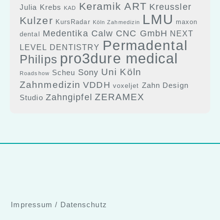
Keramik ART
Kreussler
Julia Krebs
KAD
LMU
Kulzer
KursRadar
maxon
Köln Zahmedizin
Medentika Calw CNC GmbH
NEXT
dental
Permadental
LEVEL DENTISTRY
pro3dure medical
Philips
Uni Köln
Sony
Scheu
Roadshow
Zahnmedizin
VDDH
Zahn Design
voxeljet
ZERAMEX
Zahngipfel
Studio
Impressum
/
Datenschutz