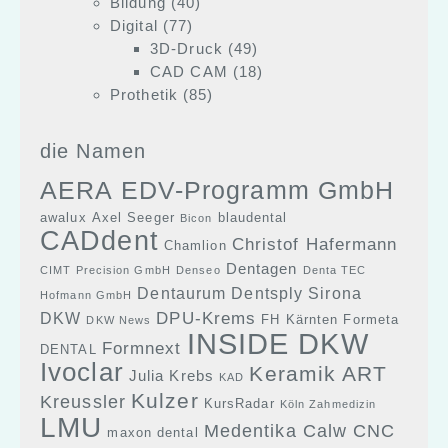
Bildung
(40)
Digital
(77)
3D-Druck
(49)
CAD CAM
(18)
Prothetik
(85)
die Namen
AERA EDV-Programm GmbH
awalux
Axel Seeger
blaudental
Bicon
CADdent
Christof Hafermann
Chamlion
Dentagen
CIMT Precision GmbH
Denseo
Denta TEC
Dentaurum
Dentsply Sirona
Hofmann GmbH
DPU-Krems
DKW
FH Kärnten
Formeta
DKW News
INSIDE DKW
Formnext
DENTAL
Ivoclar
Keramik ART
Julia Krebs
KAD
Kulzer
Kreussler
KursRadar
Köln Zahmedizin
LMU
Medentika Calw CNC
maxon dental