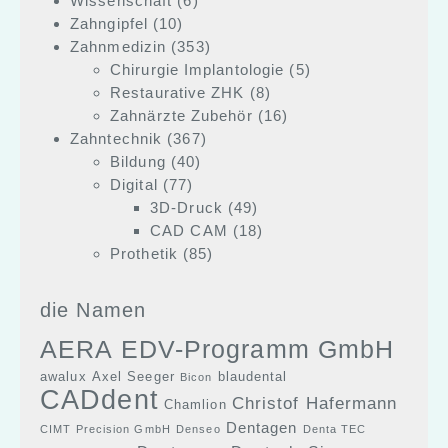
Wissenschaft
(6)
Zahngipfel
(10)
Zahnmedizin
(353)
Chirurgie Implantologie
(5)
Restaurative ZHK
(8)
Zahnärzte Zubehör
(16)
Zahntechnik
(367)
Bildung
(40)
Digital
(77)
3D-Druck
(49)
CAD CAM
(18)
Prothetik
(85)
die Namen
AERA EDV-Programm GmbH
awalux
Axel Seeger
blaudental
Bicon
CADdent
Christof Hafermann
Chamlion
Dentagen
CIMT Precision GmbH
Denseo
Denta TEC