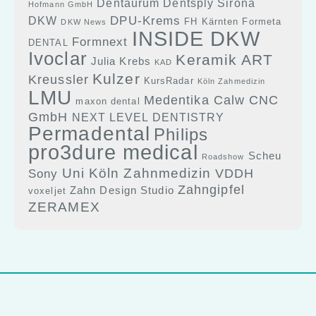
Dentaurum
Dentsply Sirona
Hofmann GmbH
DPU-Krems
DKW
FH Kärnten
Formeta
DKW News
INSIDE DKW
Formnext
DENTAL
Ivoclar
Keramik ART
Julia Krebs
KAD
Kulzer
Kreussler
KursRadar
Köln Zahmedizin
LMU
Medentika Calw CNC
maxon dental
GmbH
NEXT LEVEL DENTISTRY
Permadental
Philips
pro3dure medical
Scheu
Roadshow
Uni Köln Zahnmedizin
Sony
VDDH
Zahngipfel
Zahn Design Studio
voxeljet
ZERAMEX