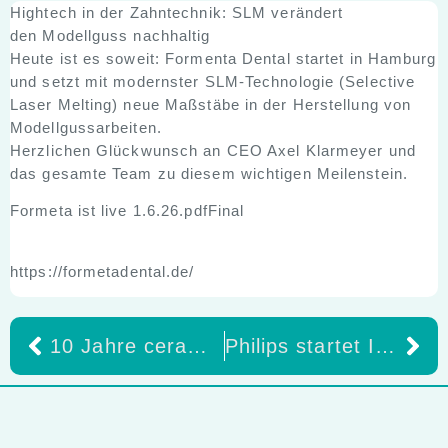
Hightech in der Zahntechnik: SLM verändert
den Modellguss nachhaltig
Heute ist es soweit: Formenta Dental startet in Hamburg
und setzt mit modernster SLM-Technologie (Selective
Laser Melting) neue Maßstäbe in der Herstellung von
Modellgussarbeiten.
Herzlichen Glückwunsch an CEO Axel Klarmeyer und
das gesamte Team zu diesem wichtigen Meilenstein.
Formeta ist live 1.6.26.pdfFinal
https://formetadental.de/
10 Jahre ceraMotion® One Touch von Dentaurum – eine Erfolgsgeschichte in Pastenform
Philips startet Instagram-Kanal für Dental Professionals