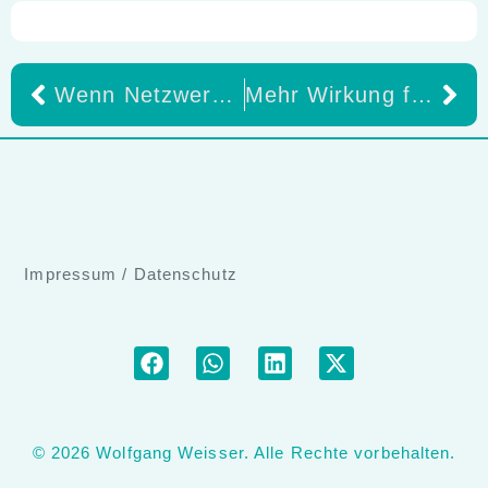
Wenn Netzwerk plötzlich sichtbar wird – Die Zusammenarbeit von Bernd Halder und Wolfgang Weisser (DKW)
Mehr Wirkung für Dental-Events: Warum Erlebnisse heute entscheidend sind
Impressum
/
Datenschutz
© 2026 Wolfgang Weisser. Alle Rechte vorbehalten.