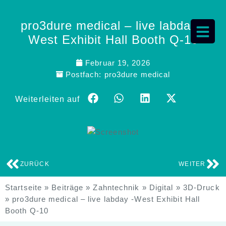
pro3dure medical – live labday -
West Exhibit Hall Booth Q-10
Februar 19, 2026
Postfach:
pro3dure medical
Weiterleiten auf
ZURÜCK
WEITER
Startseite
»
Beiträge
»
Zahntechnik
»
Digital
»
3D-Druck
»
pro3dure medical – live labday -West Exhibit Hall
Booth Q-10