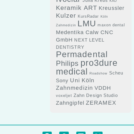
Julia Krebs
KAD
Keramik ART
Kreussler
Kulzer
KursRadar
Köln
LMU
maxon dental
Zahmedizin
Medentika Calw CNC
GmbH
NEXT LEVEL
DENTISTRY
Permadental
pro3dure
Philips
medical
Scheu
Roadshow
Uni Köln
Sony
Zahnmedizin
VDDH
Zahn Design Studio
voxeljet
ZERAMEX
Zahngipfel