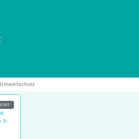
z
Umweltschutz
t
NEWS
ut
e 3-