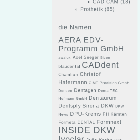
CAD CAM
(18)
Prothetik
(85)
die Namen
AERA EDV-
Programm GmbH
Axel Seeger
awalux
Bicon
CADdent
blaudental
Christof
Chamlion
Hafermann
CIMT Precision GmbH
Dentagen
Denseo
Denta TEC
Dentaurum
Hofmann GmbH
Dentsply Sirona
DKW
DKW
DPU-Krems
FH Kärnten
News
Formnext
Formeta DENTAL
INSIDE DKW
Ivoclar