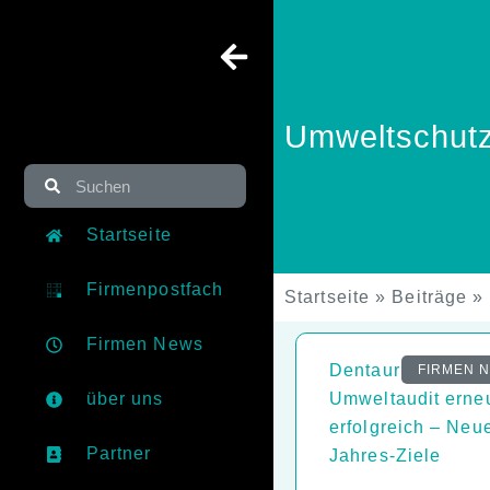
Umweltschut
Startseite
Firmenpostfach
Startseite
»
Beiträge
»
Firmen News
Dentaurum besteh
FIRMEN 
über uns
Umweltaudit erne
erfolgreich – Neu
Partner
Jahres-Ziele