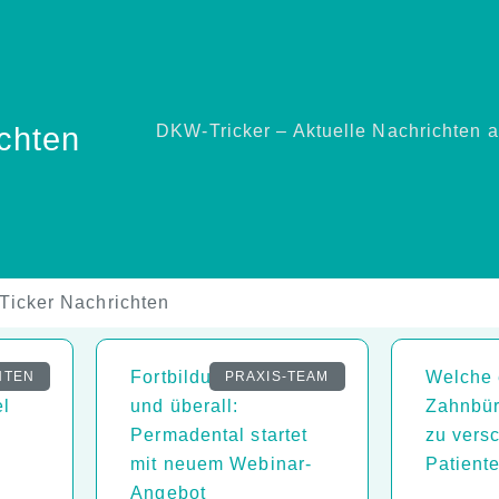
DKW-Tricker – Aktuelle Nachrichten a
chten
Ticker Nachrichten
März
Fortbildung jederzeit
Welche 
HTEN
PRAXIS-TEAM
el
und überall:
Zahnbür
Permadental startet
zu vers
mit neuem Webinar-
Patient
Angebot