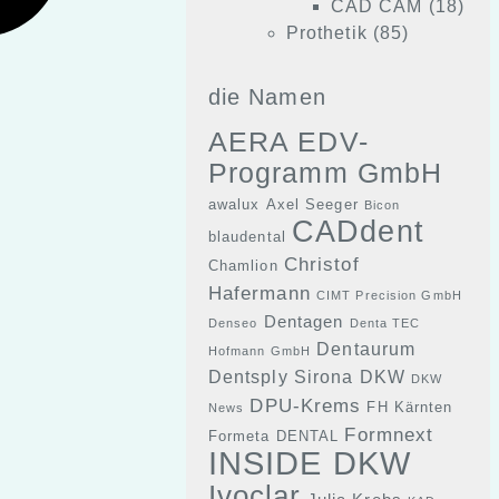
CAD CAM
(18)
Prothetik
(85)
die Namen
AERA EDV-
Programm GmbH
awalux
Axel Seeger
Bicon
CADdent
blaudental
Christof
Chamlion
Hafermann
CIMT Precision GmbH
Dentagen
Denseo
Denta TEC
Dentaurum
Hofmann GmbH
Dentsply Sirona
DKW
DKW
DPU-Krems
FH Kärnten
News
Formnext
Formeta DENTAL
INSIDE DKW
Ivoclar