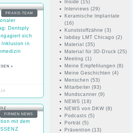
Inside
(15)
Interviews
(29)
PRAXIS-TEAM
Keramische Implantate
ionaler
(16)
ag: Dentsply
Kunststoffzähne
(3)
ngagiert sich
labday LMT Chicago
(2)
 Inklusion in
Material
(35)
nmedizin
Material für 3D-Druck
(25)
Meeting
(1)
Meine Empfehlungen
(8)
ESEN »
Meine Geschichten
(4)
Menschen
(53)
Mitarbeiter
(93)
024
Mundscanner
(9)
NEWS
(18)
NEWS von DKW
(8)
FIRMEN NEWS
Podcasts
(5)
tion mit dem
Porträt
(5)
ESSENZ
Prävention
(13)