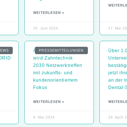
WEITERL
WEITERLESEN »
20. Juni 2024
17. Mai 2
Aus Zahntechnik 2025
Über 1.
NEWS
PRESSEMITTEILUNGEN
ORID
wird Zahntechnik
Untern
2030 Netzwerktreffen
bestätig
mit zukunfts- und
jetzt ih
kundenorientiertem
an der I
Fokus
Dental-
WEITERLESEN »
WEITERL
9. Mai 2024
29. April 