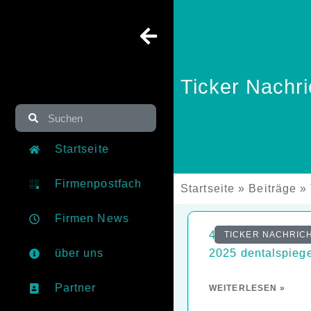
Ticker Nachri
Startseite
Firmenpostfach
Startseite
»
Beiträge
»
Firmen News
45. Jahrgang 3 | 
TICKER NACHRIC
über uns
2025 dentalspieg
Partner
WEITERLESEN »