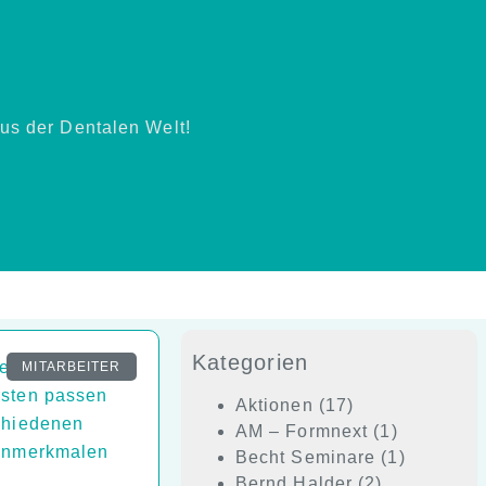
us der Dentalen Welt!
Kategorien
elektrische
MITARBEITER
sten passen
Aktionen
(17)
chiedenen
AM – Formnext
(1)
enmerkmalen
Becht Seminare
(1)
Bernd Halder
(2)