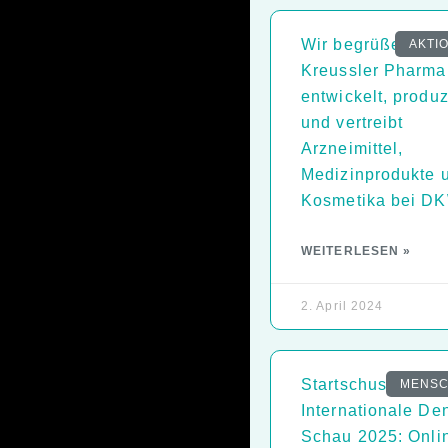
Wir begrüßen
AKTI
Kreussler Pharma
entwickelt, produz
und vertreibt
Arzneimittel,
Medizinprodukte 
Kosmetika bei D
WEITERLESEN »
2. April 2024
Startschuss für di
MENS
Internationale Den
Schau 2025: Onli