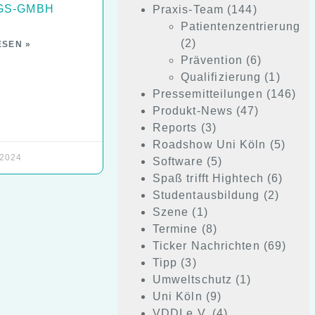
GS-GMBH
Praxis-Team
(144)
Patientenzentrierung
(2)
ESEN »
Prävention
(6)
Qualifizierung
(1)
Pressemitteilungen
(146)
Produkt-News
(47)
Reports
(3)
Roadshow Uni Köln
(5)
 2024
Software
(5)
Spaß trifft Hightech
(6)
Studentausbildung
(2)
Szene
(1)
Termine
(8)
Ticker Nachrichten
(69)
Tipp
(3)
Umweltschutz
(1)
Uni Köln
(9)
VDDI e.V.
(4)