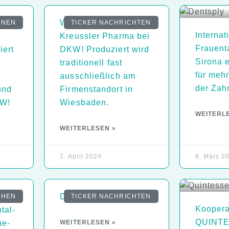
Wir begrüßen
ONEN
TICKER NACHRICHTEN
Internat
Kreussler Pharma bei
Frauent
iert
DKW! Produziert wird
Sirona e
traditionell fast
für mehr
ausschließlich am
der Zah
und
Firmenstandort in
KW!
Wiesbaden.
WEITERL
WEITERLESEN »
2. April 2024
8. März 2
e
Das multisplit system
CHEN
TICKER NACHRICHTEN
Koopera
tal-
QUINT
ne-
WEITERLESEN »