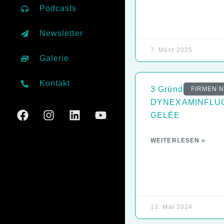
Podcasts
Newsletter
7. März 2025
Galerie
Kontakt
3 Gründe für
FIRMEN 
DYNEXAMINFLU
GELÉE
WEITERLESEN »
13. Mai 2024