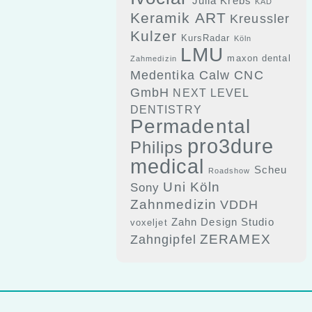
Julia Krebs
KAD
Keramik ART
Kreussler
Kulzer
KursRadar
Köln
LMU
maxon dental
Zahmedizin
Medentika Calw CNC
GmbH
NEXT LEVEL
DENTISTRY
Permadental
pro3dure
Philips
medical
Scheu
Roadshow
Uni Köln
Sony
Zahnmedizin
VDDH
Zahn Design Studio
voxeljet
ZERAMEX
Zahngipfel