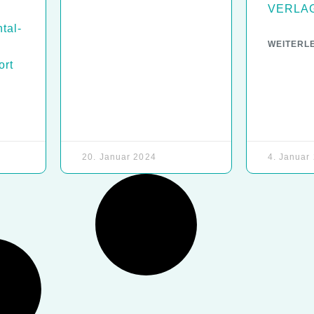
VERLA
tal-
WEITERL
ort
20. Januar 2024
4. Januar