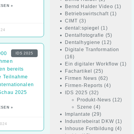
ESEN »
Bernd Halder Video
(1)
Betriebswirtschaft
(1)
CIMT
(3)
dental:spiegel
(1)
024
Dentalfotografie
(5)
Dentalhygiene
(12)
Digitale Tranformation
000
IDS 2025
(16)
ehmen
Ein digitaler Workflow
(1)
en bereits
Fachartikel
(25)
re Teilnahme
Firmen News
(62)
nternationalen
Firmen-Reports
(4)
Schau 2025
IDS 2025
(32)
Produkt-News
(12)
Szene
(4)
ESEN »
Implantate
(29)
Industriebeirat DKW
(1)
2024
Inhouse Fortbildung
(4)