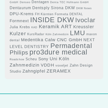
Dentagen
GmbH
Denseo
Denta TEC Hofmann GmbH
Dentaurum
Dentsply Sirona
DKW
DKW News
DPU-Krems
FH Kärnten
Formeta DENTAL
INSIDE DKW
Ivoclar
Formnext
Keramik ART
Kreussler
Julia Krebs
KAD
LMU
Kulzer
KursRadar
maxon
Köln Zahmedizin
Medentika Calw CNC GmbH
NEXT
dental
Permadental
LEVEL DENTISTRY
pro3dure medical
Philips
Uni Köln
Sony
Scheu
Roadshow
Zahnmedizin
VDDH
Zahn Design
voxeljet
ZERAMEX
Zahngipfel
Studio