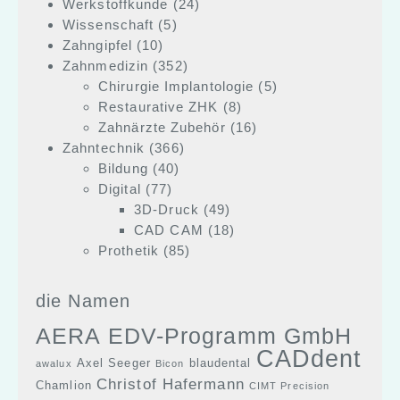
Werkstoffkunde
(24)
Wissenschaft
(5)
Zahngipfel
(10)
Zahnmedizin
(352)
Chirurgie Implantologie
(5)
Restaurative ZHK
(8)
Zahnärzte Zubehör
(16)
Zahntechnik
(366)
Bildung
(40)
Digital
(77)
3D-Druck
(49)
CAD CAM
(18)
Prothetik
(85)
die Namen
AERA EDV-Programm GmbH
CADdent
Axel Seeger
blaudental
awalux
Bicon
Christof Hafermann
Chamlion
CIMT Precision