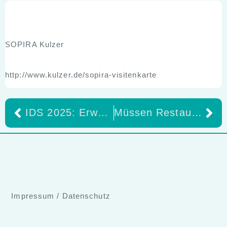
SOPIRA Kulzer
http://www.kulzer.de/sopira-visitenkarte
IDS 2025: Erwartete Neuheiten zur Internationalen Dental-Schau
Müssen Restaurationen aus Silikatkeramik zwingend geätzt werden oder bietet das Strahlen eine Alternative beim Aufrauen der Klebefläche?
Impressum
/
Datenschutz