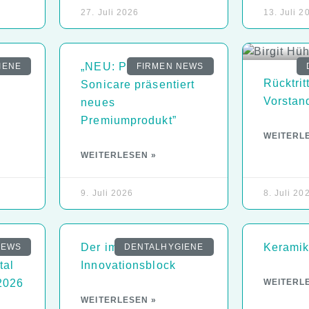
27. Juli 2026
13. Juli 2
hlen
„NEU: Philips
IENE
FIRMEN NEWS
Rücktri
Sonicare präsentiert
Vorstan
neues
Premiumprodukt”
WEITERL
WEITERLESEN »
9. Juli 2026
8. Juli 20
ne
Der implantologische
Keramik
NEWS
DENTALHYGIENE
tal
Innovationsblock
2026
WEITERL
WEITERLESEN »