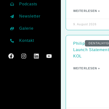
Podcasts
WEITERLESEN »
Newsletter
9. August 2026
Galerie
Kontakt
Philips 9000er
DENTALHYG
Launch Statement
KOL
WEITERLESEN »