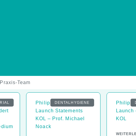
Praxis-Team
Philips 9000er
Philips
RIAL
DENTALHYGIENE
dert
Launch Statements
Launch 
KOL – Prof. Michael
KOL
edium
Noack
WEITERL