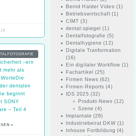
Bernd Halder Video
(1)
Betriebswirtschaft
(1)
CIMT
(3)
dental:spiegel
(1)
026
Dentalfotografie
(5)
Dentalhygiene
(12)
Digitale Tranformation
tation &
TALFOTOGRAFIE
(16)
icherheit –ein
Ein digitaler Workflow
(1)
t mehr als
Fachartikel
(25)
 WorteDie
Firmen News
(62)
 der dentalen
Firmen-Reports
(4)
ie beginnt
IDS 2025
(32)
Produkt-News
(12)
mit SONY
Szene
(4)
re – Teil 4
Implantate
(29)
Industriebeirat DKW
(1)
ESEN »
Inhouse Fortbildung
(4)