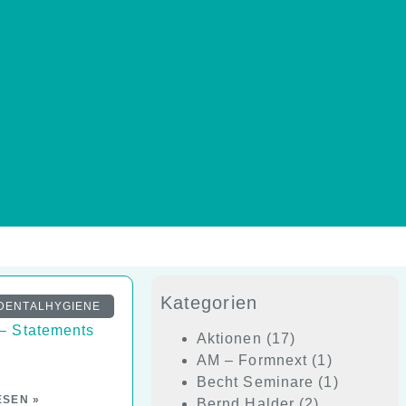
Kategorien
 – 9000er
DENTALHYGIENE
– Statements
Aktionen
(17)
AM – Formnext
(1)
Becht Seminare
(1)
ESEN »
Bernd Halder
(2)