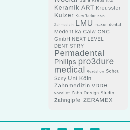
Julia Krebs
KAD
Keramik ART
Kreussler
Kulzer
KursRadar
Köln
LMU
maxon dental
Zahmedizin
Medentika Calw CNC
GmbH
NEXT LEVEL
DENTISTRY
Permadental
pro3dure
Philips
medical
Scheu
Roadshow
Uni Köln
Sony
Zahnmedizin
VDDH
Zahn Design Studio
voxeljet
ZERAMEX
Zahngipfel