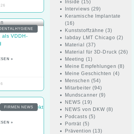
Inside
(15)
026
Interviews
(29)
Keramische Implantate
(16)
DENTALHYGIENE
Kunststoffzähne
(3)
tt als VDDH-
labday LMT Chicago
(2)
d
Material
(37)
Material für 3D-Druck
(26)
Meeting
(1)
ESEN »
Meine Empfehlungen
(8)
Meine Geschichten
(4)
Menschen
(54)
26
Mitarbeiter
(94)
Mundscanner
(9)
NEWS
(19)
.Präzision.Perfektion
FIRMEN NEWS
NEWS von DKW
(8)
Podcasts
(5)
ESEN »
Porträt
(5)
Prävention
(13)