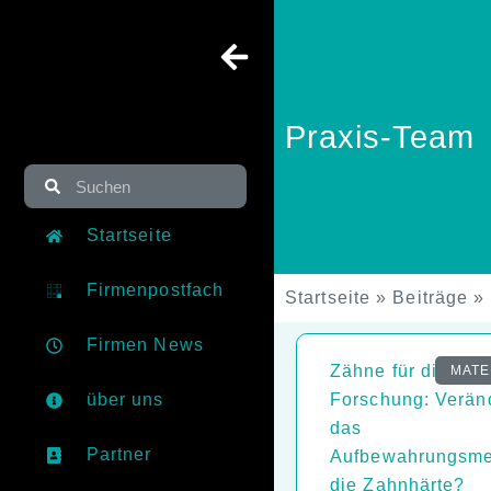
Praxis-Team
Startseite
Firmenpostfach
Startseite
»
Beiträge
»
Firmen News
Zähne für die
MATE
über uns
Forschung: Verän
das
Partner
Aufbewahrungsm
die Zahnhärte?