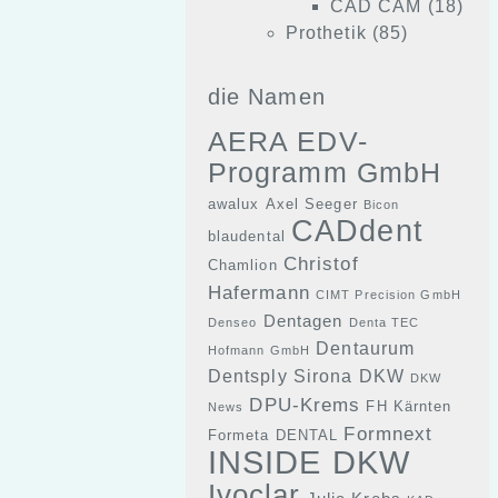
CAD CAM
(18)
Prothetik
(85)
die Namen
AERA EDV-
Programm GmbH
awalux
Axel Seeger
Bicon
CADdent
blaudental
Christof
Chamlion
Hafermann
CIMT Precision GmbH
Dentagen
Denseo
Denta TEC
Dentaurum
Hofmann GmbH
Dentsply Sirona
DKW
DKW
DPU-Krems
FH Kärnten
News
Formnext
Formeta DENTAL
INSIDE DKW
Ivoclar