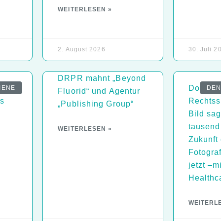
WEITERLESEN »
2. August 2026
30. Juli 2
DRPR mahnt „Beyond
Dokumen
IENE
DEN
Fluorid“ und Agentur
s
Rechtss
„Publishing Group“
Bild sag
tausend
WEITERLESEN »
Zukunft
Fotograf
jetzt –
Healthca
WEITERL