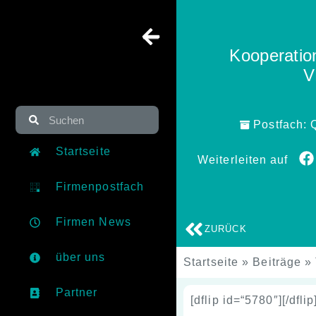
Kooperati
V
Postfach:
Startseite
Weiterleiten auf
Firmenpostfach
Firmen News
ZURÜCK
über uns
Startseite
»
Beiträge
»
Partner
[dflip id=“5780″][/dflip