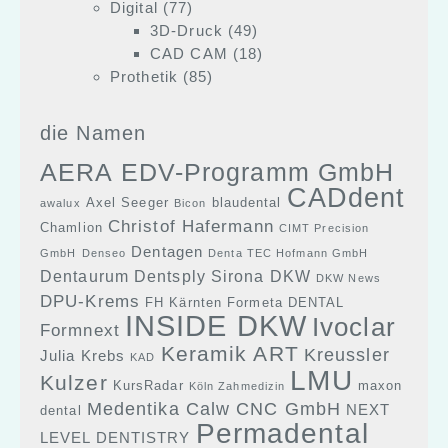
Digital
(77)
3D-Druck
(49)
CAD CAM
(18)
Prothetik
(85)
die Namen
AERA EDV-Programm GmbH
CADdent
Axel Seeger
blaudental
awalux
Bicon
Christof Hafermann
Chamlion
CIMT Precision
Dentagen
GmbH
Denseo
Denta TEC Hofmann GmbH
Dentaurum
Dentsply Sirona
DKW
DKW News
DPU-Krems
FH Kärnten
Formeta DENTAL
INSIDE DKW
Ivoclar
Formnext
Keramik ART
Kreussler
Julia Krebs
KAD
LMU
Kulzer
KursRadar
maxon
Köln Zahmedizin
Medentika Calw CNC GmbH
NEXT
dental
Permadental
LEVEL DENTISTRY