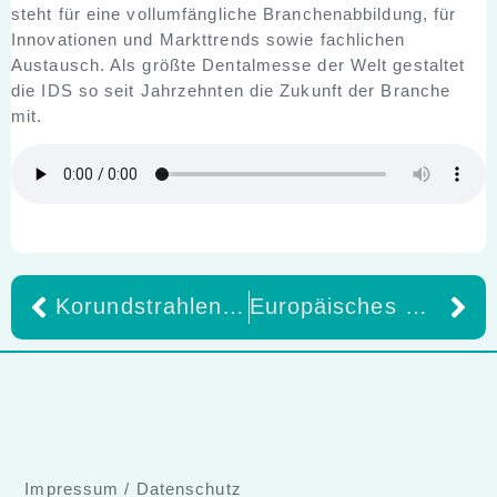
steht für eine vollumfängliche Branchenabbildung, für
Innovationen und Markttrends sowie fachlichen
Austausch. Als größte Dentalmesse der Welt gestaltet
die IDS so seit Jahrzehnten die Zukunft der Branche
mit.
Korundstrahlen oder mit Flusssäure ätzen: Vorbehandlungsmethoden zur adhäsiven Befestigung dentaler Keramiken
Europäisches Presse-Gespräch – IDS Internationale Dental –Schau 2025 22. Januar 2025, Rheinsaal, Koelnmesse, Köln
Impressum
/
Datenschutz