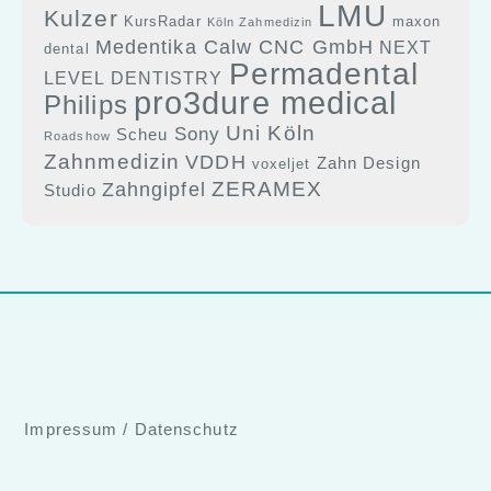
LMU
Kulzer
KursRadar
maxon
Köln Zahmedizin
Medentika Calw CNC GmbH
NEXT
dental
Permadental
LEVEL DENTISTRY
pro3dure medical
Philips
Uni Köln
Sony
Scheu
Roadshow
Zahnmedizin
VDDH
Zahn Design
voxeljet
ZERAMEX
Zahngipfel
Studio
Impressum
/
Datenschutz