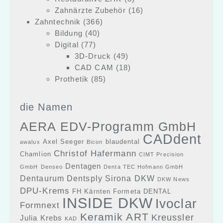
Zahnärzte Zubehör
(16)
Zahntechnik
(366)
Bildung
(40)
Digital
(77)
3D-Druck
(49)
CAD CAM
(18)
Prothetik
(85)
die Namen
AERA EDV-Programm GmbH
CADdent
Axel Seeger
blaudental
awalux
Bicon
Christof Hafermann
Chamlion
CIMT Precision
Dentagen
GmbH
Denseo
Denta TEC Hofmann GmbH
Dentaurum
Dentsply Sirona
DKW
DKW News
DPU-Krems
FH Kärnten
Formeta DENTAL
INSIDE DKW
Ivoclar
Formnext
Keramik ART
Kreussler
Julia Krebs
KAD