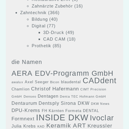
Zahnärzte Zubehör
(16)
Zahntechnik
(366)
Bildung
(40)
Digital
(77)
3D-Druck
(49)
CAD CAM
(18)
Prothetik
(85)
die Namen
AERA EDV-Programm GmbH
CADdent
Axel Seeger
blaudental
awalux
Bicon
Christof Hafermann
Chamlion
CIMT Precision
Dentagen
GmbH
Denseo
Denta TEC Hofmann GmbH
Dentaurum
Dentsply Sirona
DKW
DKW News
DPU-Krems
FH Kärnten
Formeta DENTAL
INSIDE DKW
Ivoclar
Formnext
Keramik ART
Kreussler
Julia Krebs
KAD