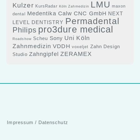
LMU
Kulzer
KursRadar
maxon
Köln Zahmedizin
Medentika Calw CNC GmbH
NEXT
dental
Permadental
LEVEL DENTISTRY
pro3dure medical
Philips
Uni Köln
Sony
Scheu
Roadshow
Zahnmedizin
VDDH
Zahn Design
voxeljet
ZERAMEX
Zahngipfel
Studio
Impressum
/
Datenschutz