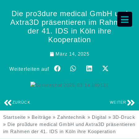
Die pro3dure medical GmbH und
Axtra3D präsentieren im Rahmen
der 41. IDS in Köln ihre
Kooperation
März 14, 2025
Weiterleiten auf
ZURÜCK
WEITER
Startseite
»
Beiträge
»
Zahntechnik
»
Digital
»
3D-Druck
»
Die pro3dure medical GmbH und Axtra3D präsentieren
im Rahmen der 41. IDS in Köln ihre Kooperation