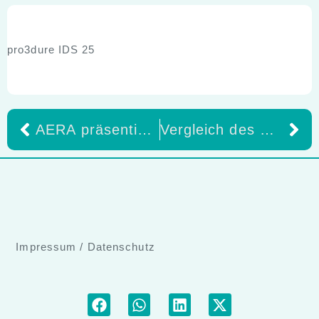
pro3dure IDS 25
AERA präsentiert Eigenmarken-Produkte auf der IDS 2025 Kostenfreie Produktmuster mit AERA-Logo für den Praxisalltag
Vergleich des Ermüdungsverhaltens von Lithiumdisilikatkeramiken und 5Y-TZP Zirkonoxidkeramik
Impressum
/
Datenschutz