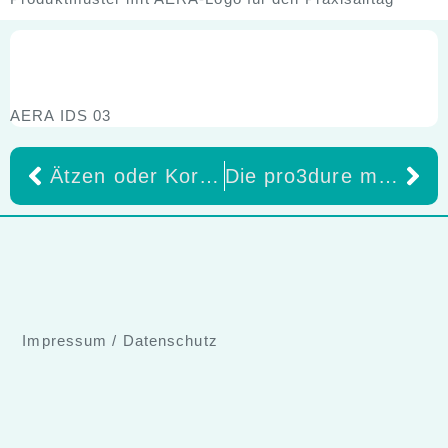
AERA IDS 03
Ätzen oder Korundstrahlen? Auswirkungen auf die Bruchlast von Feldspatkeramik-Kronen
Die pro3dure medical GmbH und Axtra3D präsentieren im Rahmen der 41. IDS in Köln ihre Kooperation
Impressum
/
Datenschutz