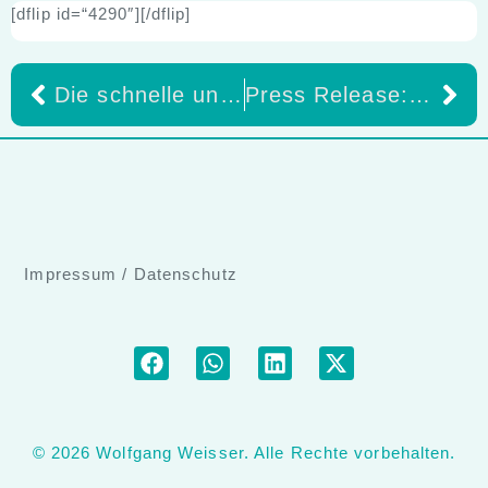
[dflip id=“4290″][/dflip]
Die schnelle und kostengünstige Friktionserneuerung mit dem Quick-tec System der Si-tec GmbH
Press Release: Findings of the 7th ITI Consensus Conference published and available.
Impressum
/
Datenschutz
© 2026 Wolfgang Weisser. Alle Rechte vorbehalten.