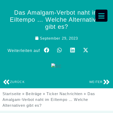
Das Amalgam-Verbot naht im
Eiltempo … Welche Alternativen
gibt es?
September 29, 2023
Weiterleiten auf
ZURÜCK
WEITER
Startseite
»
Beiträge
»
Ticker Nachrichten
»
Das
Amalgam-Verbot naht im Eiltempo … Welche
Alternativen gibt es?