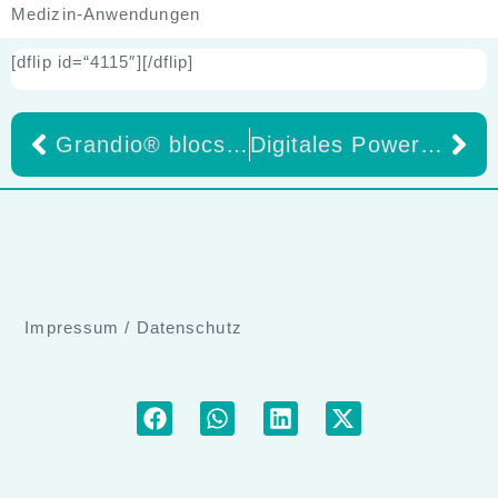
Medizin-Anwendungen
[dflip id=“4115″][/dflip]
Grandio® blocs · Grandio® disc NANO-HYBRID-EXPERTISE FÜR DEN CAD / CAM-BEREICH
Digitales Power-Up: Ihre Print-Anzeigen im digitalen Rampenlicht
Impressum
/
Datenschutz