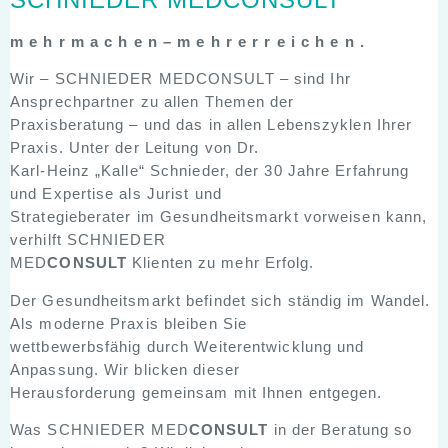
m e h r m a c h e n – m e h r e r r e i c h e n .
Wir – SCHNIEDER MEDCONSULT – sind Ihr
Ansprechpartner zu allen Themen der
Praxisberatung – und das in allen Lebenszyklen Ihrer
Praxis. Unter der Leitung von Dr.
Karl-Heinz „Kalle“ Schnieder, der 30 Jahre Erfahrung
und Expertise als Jurist und
Strategieberater im Gesundheitsmarkt vorweisen kann,
verhilft SCHNIEDER
MED
CONSULT
Klienten zu mehr Erfolg.
Der Gesundheitsmarkt befindet sich ständig im Wandel.
Als moderne Praxis bleiben Sie
wettbewerbsfähig durch Weiterentwicklung und
Anpassung. Wir blicken dieser
Herausforderung gemeinsam mit Ihnen entgegen.
Was SCHNIEDER MED
CONSULT
in der Beratung so