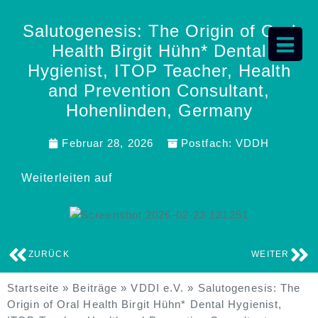
Salutogenesis: The Origin of Oral
Health Birgit Hühn* Dental
Hygienist, ITOP Teacher, Health
and Prevention Consultant,
Hohenlinden, Germany
Februar 28, 2026
Postfach:
VDDH
Weiterleiten auf
ZURÜCK
WEITER
Startseite
»
Beiträge
»
VDDI e.V.
»
Salutogenesis: The
Origin of Oral Health Birgit Hühn* Dental Hygienist,