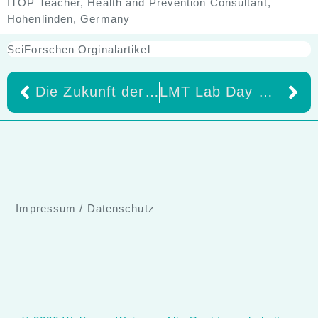
ITOP Teacher, Health and Prevention Consultant,
Hohenlinden, Germany
SciForschen Orginalartikel
Die Zukunft der dentalen Fotografie beginnt jetzt – mit SONY Healthcare Teil 2
LMT Lab Day Chicago 2026 – Innovation und moderne Strategien für die digitale Zahntechnik
Impressum
/
Datenschutz