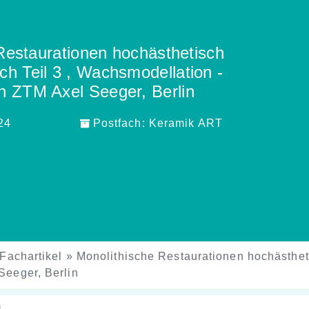
Restaurationen hochästhetisch
ich Teil 3 , Wachsmodellation -
on ZTM Axel Seeger, Berlin
24
Postfach:
Keramik ART
Fachartikel
»
Monolithische Restaurationen hochästheti
Seeger, Berlin