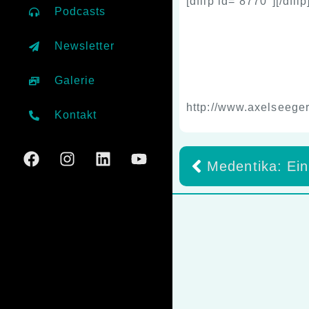
[dflip id=“8770″][/dflip
Podcasts
Newsletter
Galerie
http://www.axelseege
Kontakt