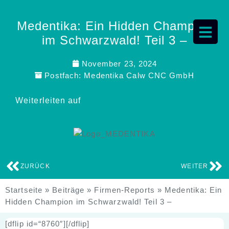
Medentika: Ein Hidden Champion
im Schwarzwald! Teil 3 –
November 23, 2024
Postfach:
Medentika Calw CNC GmbH
Weiterleiten auf
ZURÜCK
WEITER
Startseite
»
Beiträge
»
Firmen-Reports
»
Medentika: Ein
Hidden Champion im Schwarzwald! Teil 3 –
[dflip id=“8760″][/dflip]