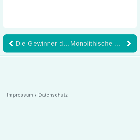
Die Gewinner der Formnext Awards 2024 setzen neuen Maßstäbe in der Additiven Fertigung!
Monolithische Restaurationen hochästhetisch und wirtschaftlich Teil 3 , Wachsmodellation -Beitrag, von ZTM Axel Seeger, Berlin
Impressum
/
Datenschutz