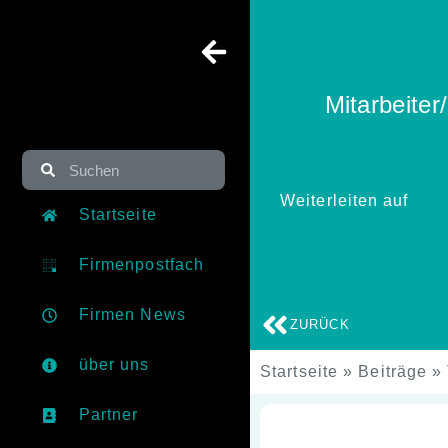
Mitarbeite
Weiterleiten auf
Startseite
Firmenpostfach
Firmen News
ZURÜCK
über uns
Startseite
»
Beiträge
»
Partner