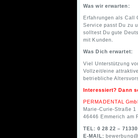
Was wir erwarten:
Erfahrungen als Call 
Service passt Du zu u
solltest Du gute Deut
mit Kunden.
Was Dich erwartet:
Viel Unterstützung v
Vollzeit/eine attrakt
betriebliche Altersvor
Interessiert? Dann 
PERMADENTAL Gmb
Marie-Curie-Straße 1
46446 Emmerich am 
TEL:
0 28 22 – 71330
E-MAIL:
bewerbung@