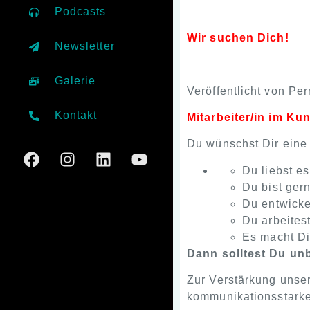
Podcasts
Wir suchen Dich!
Newsletter
Galerie
Veröffentlicht von
Per
Kontakt
Mitarbeiter/in im K
Du wünschst Dir eine
Du liebst e
Du bist ger
Du entwicke
Du arbeites
Es macht Dir
Dann solltest Du un
Zur Verstärkung unse
kommunikationsstarke