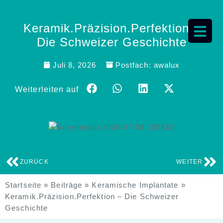
Keramik.Präzision.Perfektion –
Die Schweizer Geschichte
Juli 8, 2026
Postfach:
awalux
Weiterleiten auf
ZURÜCK
WEITER
Startseite
»
Beiträge
»
Keramische Implantate
»
Keramik.Präzision.Perfektion – Die Schweizer
Geschichte