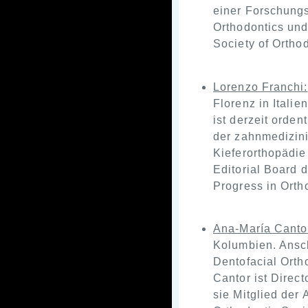
einer Forschungs
Orthodontics und
Society of Orthod
Lorenzo Franchi:
Florenz in Italie
ist derzeit orde
der zahnmedizini
Kieferorthopädie
Editorial Board 
Progress in Orth
Ana-María Canto
Kolumbien. Ansch
Dentofacial Orth
Cantor ist Direct
sie Mitglied der