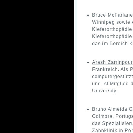
Bruce McFarlane
Winnipeg sowie e
Kieferorthopädie
Kieferorthopädie
das im Bereich Ki
Arash Zarrinpour
Frankreich. Als 
computergestützte
und ist Mitglied
University.
Bruno Almeida 
Coimbra, Portuga
das Spezialisier
Zahnklinik in Por