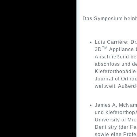
Das Symposium beinhal
Luis Carrière:
Dr.
TM
3D
Appliance b
Anschließend bes
abschloss und den
Kieferorthopädie
Journal of Ortho
weltweit. Außerd
James A. McNam
und kieferorthop
University of Mi
Dentistry (der F
sowie eine Profe