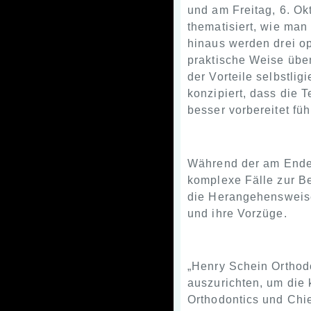
und am Freitag, 6. Ok
thematisiert, wie man 
hinaus werden drei o
praktische Weise übe
der Vorteile selbstli
konzipiert, dass die
besser vorbereitet fü
Während der am Ende 
komplexe Fälle zur Be
die Herangehensweise
und ihre Vorzüge.
„Henry Schein Orthodo
auszurichten, um die 
Orthodontics und Chie