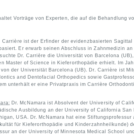
tet Vorträge von Experten, die auf die Behandlung von 
 Carrière ist der Erfinder der evidenzbasierten Sagitta
asiert. Er erwarb seinen Abschluss in Zahnmedizin an
uchte Dr. Carrière die Universität von Barcelona (UB)
 Master of Science in Kieferorthopädie erhielt. Im Jahr
 von der Universität Barcelona (UB). Dr. Carrière ist M
dontics and Dentofacial Orthopedics sowie Gastprofesso
em unterhält er eine Privatpraxis im Carrière Orthodon
ara:
Dr. McNamara ist Absolvent der University of Calif
ädische Ausbildung an der University of California San
chigan, USA. Dr. McNamara hat eine Stiftungsprofessur
akultät für Kieferorthopädie und Kinderzahnheilkunde) d
ssur an der University of Minnesota Medical School u