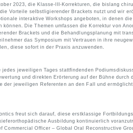
tober 2023, die Klasse-III-Korrekturen, die bislang chir
die Vorteile selbstligierender Brackets nutzt und wir e
ptionale interaktive Workshops angeboten, in denen di
n können. Die Themen umfassen die Korrektur von Anoma
gierender Brackets und die Behandlungsplanung mit tra
 Teilnehmer das Symposium mit Vertrauen in ihre neug
hlen, diese sofort in der Praxis anzuwenden.
jedes jeweiligen Tages stattfindenden Podiumsdiskuss
wertung und direkten Erörterung auf der Bühne durch di
 der jeweiligen Referenten an den Fall und ermöglicht
ntics freut sich darauf, diese erstklassige Fortbildu
kieferorthopädische Ausbildung kontinuierlich voranzu
f Commercial Officer – Global Oral Reconstructive Gro