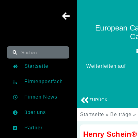
European Ca
Ca
Startseite
Weiterleiten auf
Firmenpostfach
Firmen News
ZURÜCK
über uns
Startseite
»
Beiträge
»
Partner
Henry Schein® 