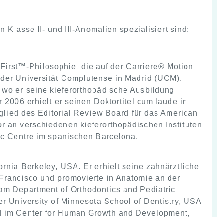
Klasse II- und III-Anomalien spezialisiert sind:
l First™-Philosophie, die auf der Carriere® Motion
 der Universität Complutense in Madrid (UCM).
, wo er seine kieferorthopädische Ausbildung
 2006 erhielt er seinen Doktortitel cum laude in
itglied des Editorial Review Board für das American
r an verschiedenen kieferorthopädischen Instituten
tic Centre im spanischen Barcelona.
ornia Berkeley, USA. Er erhielt seine zahnärztliche
 Francisco und promovierte in Anatomie an der
 am Department of Orthodontics and Pediatric
er University of Minnesota School of Dentistry, USA
nd im Center for Human Growth and Development,