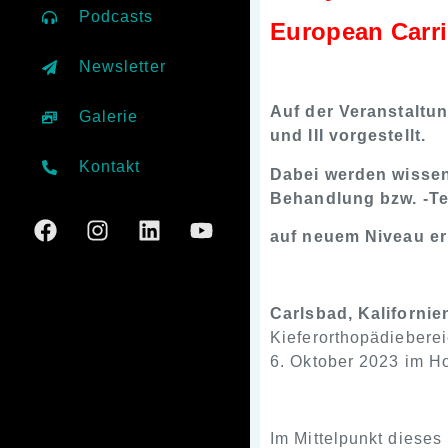
Podcasts
European Carr
Newsletter
Auf der Veranstaltun
Galerie
und III vorgestellt.
Kontakt
Dabei werden wissens
Behandlung bzw. -Te
auf neuem Niveau er
Carlsbad, Kaliforni
Kieferorthopädieberei
6. Oktober 2023 im Ho
Im Mittelpunkt dieses