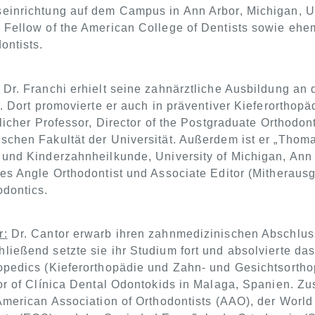
einrichtung auf dem Campus in Ann Arbor, Michigan, US
 Fellow of the American College of Dentists sowie ehe
ontists.
Dr. Franchi erhielt seine zahnärztliche Ausbildung an 
n. Dort promovierte er auch in präventiver Kieferorthopä
ntlicher Professor, Director of the Postgraduate Orthod
schen Fakultät der Universität. Außerdem ist er „Thomas
 und Kinderzahnheilkunde, University of Michigan, Ann A
des Angle Orthodontist und Associate Editor (Mitheraus
odontics.
r:
Dr. Cantor erwarb ihren zahnmedizinischen Abschluss 
ließend setzte sie ihr Studium fort und absolvierte d
opedics (Kieferorthopädie und Zahn- und Gesichtsorthop
or of Clínica Dental Odontokids in Malaga, Spanien. Zusä
 American Association of Orthodontists (AAO), der Worl