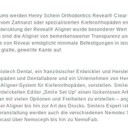
ms werden Henry Schein Orthodontics Reveal® Clear Al
m vom Zahnarzt oder spezialisierten Kieferorthopäden 
Entwicklung der Reveal® Aligner wurde besonderer Wert
 sind die Aligner von bemerkenswerter Transparenz und
ne von Reveal ermöglicht minimale Befestigungen in lei
glatte, gewellte Kante auf.
iotech Dental, ein französischer Entwickler und Herste
hopäden und Dentallabore und ein Unternehmen von Hen
s Aligner-System für Kieferorthopäden, vorstellen. Smil
ntwickelten Editor „Smile Set Up“ einen lückenlosen Ar
 mit vielen Optionen und Freiheiten zu erstellen – an
er Aligner bis hin zur Art des Drucks. Smilers Expert 
eranstaltung werden auch die verschiedenen Nemotec So
cast über Nemoceph bis hin zu NemoFab.