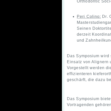
Orthodontic Soc
Peri Colino:
Dr. 
Masterstudiengan
Seinen Doktortit
derzeit Koordina
und Zahnheilkund
Das Symposium wird s
Einsatz von Alignern 
Vorgestellt werden di
effizienteren kiefero
geschärft, die dazu b
Das Symposium bietet
Vortragenden gehören