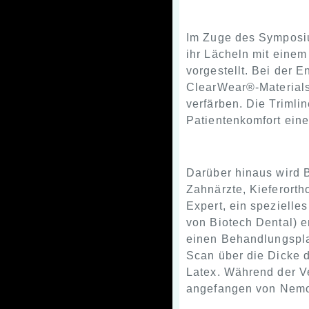
Im Zuge des Symposiu
ihr Lächeln mit eine
vorgestellt. Bei der 
ClearWear®-Materials
verfärben. Die Trimli
Patientenkomfort eine 
Darüber hinaus wird B
Zahnärzte, Kieferort
Expert, ein spezielle
von Biotech Dental) e
einen Behandlungsplan
Scan über die Dicke d
Latex. Während der V
angefangen von Nemo