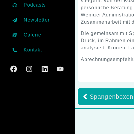
steigern. Von der Kos
Podcasts
persönliche Beratung
Weniger Administratio
Newsletter
Zusammenarbeit mit d
Die gemeinsam mit Sp
Galerie
Druck, im Rahmen ein
analysiert: Kronen, L
Kontakt
Abrechnungsempfehlu
Spangenboxen 