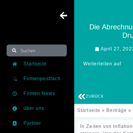
Die Abrechnu
Dru
April 27, 202
Startseite
Weiterleiten auf
Firmenpostfach
Firmen News
ZURÜCK
über uns
Startseite
»
Beiträge
»
Partner
In Zeiten von Inflatio