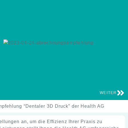
WEITER
pfehlung “Dentaler 3D Druck” der Health AG
ellungen an, um die Effizienz Ihrer Praxis zu