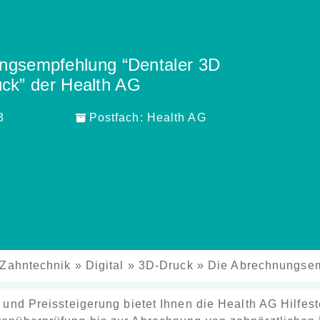
ngsempfehlung “Dentaler 3D
ck” der Health AG
3
Postfach:
Health AG
Zahntechnik
»
Digital
»
3D-Druck
»
Die Abrechnungsem
n und Preissteigerung bietet Ihnen die Health AG Hilfest