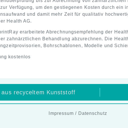
tenüberprüfung bis zur Abrechnung von zahnärztlichen
 zur Verfügung, um den gestiegenen Kosten durch ein 
nsaufwand und damit mehr Zeit für qualitativ hochwer
er Health AG.
rintRay erarbeitete Abrechnungsempfehlung der Health
er zahnärztlichen Behandlung abzurechnen. Die Health 
angzeitprovisorien, Bohrschablonen, Modelle und Schi
ng kostenlos
aus recyceltem Kunststoff
Impressum
/
Datenschutz