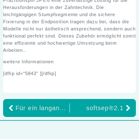
Präzisionspin JP6.6 eine zuverlässige Lösung für die
Herausforderungen in der Zahntechnik. Die
leichtgängigen Stumpfsegmente und die sichere
Fixierung in der Endposition tragen dazu bei, dass die
Modelle nicht nur ästhetisch ansprechend, sondern auch
funktional perfekt sind. Dieses Zubehör ermöglicht somit
eine effiziente und hochwertige Umsetzung beim
Arbeiten..
weitere Informationen
[dflip id=“5843″ ][/dflip]
Für ein langanhaltendes Lächeln: IPS e.max® Gel bietet extra Schutz und Pflege für hochwertige Restaurationen
softsep®2.1