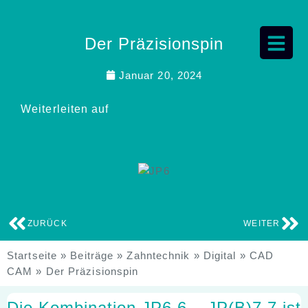
Der Präzisionspin
Januar 20, 2024
Weiterleiten auf
ZURÜCK
WEITER
Startseite
»
Beiträge
»
Zahntechnik
»
Digital
»
CAD
CAM
»
Der Präzisionspin
Die Kombination JP6.6 – JP(B)7.7 ist