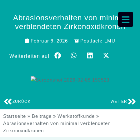
Abrasionsverhalten von minimal
verblendeten Zirkonoxidkronen
Februar 9, 2026
Postfach:
LMU
Weiterleiten auf
ZURÜCK
WEITER
Startseite
»
Beiträge
»
Werkstoffkunde
»
Abrasionsverhalten von minimal verblendeten
Zirkonoxidkronen