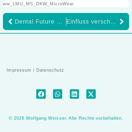
ww_LMU_MS_DKW_MicroWear
Dental Future Days in Hamburg – DAS Event für digitale Dentaltrends!
Einfluss verschiedener Nachbelichtungsprotokolle sowie künstlicher Alterung auf die Materialeigenschaften verschiedener 3D-gedruckter Harze für festsitzenden Zahnersatz
Impressum
/
Datenschutz
© 2026 Wolfgang Weisser. Alle Rechte vorbehalten.