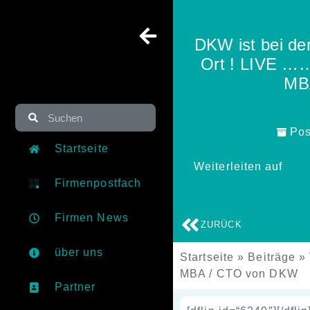
DKW ist bei de
Ort ! LIVE ……
MB
Pos
Startseite
Weiterleiten auf
Firmenpostfach
Firmen News
ZURÜCK
über uns
Startseite
»
Beiträge
»
MBA / CTO von DKW
Partner