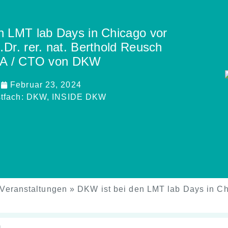
n LMT lab Days in Chicago vor
Dr. rer. nat. Berthold Reusch
A / CTO von DKW
Februar 23, 2024
tfach:
DKW
,
INSIDE DKW
Veranstaltungen
»
DKW ist bei den LMT lab Days in Chi