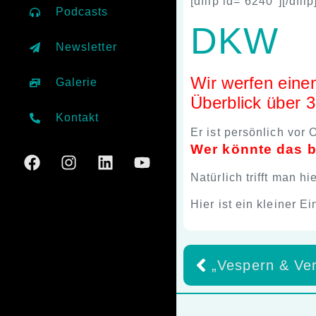
[dflip id=“6240″][/dflip
Podcasts
DKW
Newsletter
Wir werfen einen
Galerie
Überblick über 
Kontakt
Er ist persönlich vor
Wer könnte das b
Natürlich trifft man 
Hier ist ein kleiner Ei