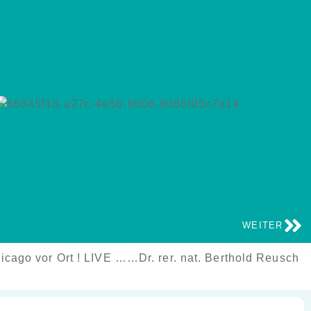
WEITER
cago vor Ort ! LIVE ……Dr. rer. nat. Berthold Reusch