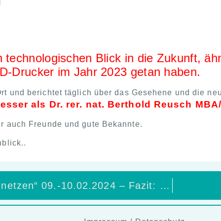
]
 technologischen Blick in die Zukunft, äh
3D-Drucker im Jahr 2023 getan haben.
 Ort und berichtet täglich über das Gesehene und die n
esser als Dr. rer. nat. Berthold Reusch MB
hier auch Freunde und gute Bekannte.
nblick..
„Vespern & Vernetzen“ 09.-10.02.2024 – Fazit: Heinz Schiller