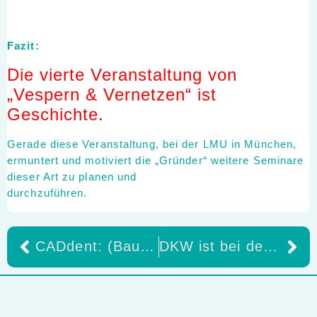
Fazit:
Die vierte Veranstaltung von
„Vespern & Vernetzen“ ist
Geschichte.
Gerade diese Veranstaltung, bei der LMU in München,
ermuntert und motiviert die „Gründer“ weitere Seminare
dieser Art zu planen und
durchzuführen.
CADdent: (Baukasten) vom ZT für ZT – innovativ und wirtschaftlich!
DKW ist bei den LMT lab Days in Chicago vor Ort ! LIVE ……Dr. rer. nat. Berthold Reusch MBA / CTO von DKW