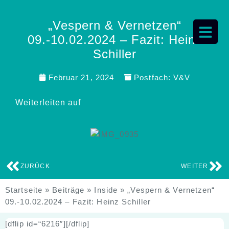
„Vespern & Vernetzen“
09.-10.02.2024 – Fazit: Heinz
Schiller
Februar 21, 2024
Postfach:
V&V
Weiterleiten auf
ZURÜCK
WEITER
Startseite
»
Beiträge
»
Inside
»
„Vespern & Vernetzen“
09.-10.02.2024 – Fazit: Heinz Schiller
[dflip id=“6216″][/dflip]