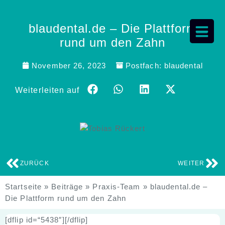
blaudental.de – Die Plattform
rund um den Zahn
November 26, 2023
Postfach:
blaudental
Weiterleiten auf
ZURÜCK
WEITER
Startseite
»
Beiträge
»
Praxis-Team
»
blaudental.de –
Die Plattform rund um den Zahn
[dflip id=“5438″][/dflip]