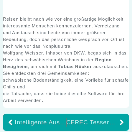
Reisen bleibt nach wie vor eine großartige Möglichkeit,
interessante Menschen kennenzulernen. Vernetzung
und Austausch sind heute von immer größerer
Bedeutung, doch das persönliche Gespräch vor Ort ist
nach wie vor das Nonplusultra.
Wolfgang Weisser, Inhaber von DKW, begab sich in das
Herz des schwäbischen Weinbaus in der
Region
Besigheim
, um sich mit
Tobias Rücker
auszutauschen.
Sie entdeckten drei Gemeinsamkeiten:
schwäbische Bodenständigkeit, eine Vorliebe für scharfe
Chilis und
die Tatsache, dass sie beide dieselbe Software für ihre
Arbeit verwenden.
Intelligente Aushärtung auf Knopfdruck – mit der Bluephase PowerCure von Ivoclar wird die direkte Füllungstherapie noch effizienter
CEREC Tessera: Jetzt auch für Hybrid-Abutmentkronen im Chairside-Workflow verfügbar