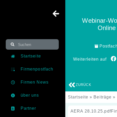
Webinar-Woc
Online
Postfac
Startseite
Weiterleiten auf
Firmenpostfach
Firmen News
ZURÜCK
über uns
Startseite
»
Beiträge
»
Partner
AERA 28.10.25.pdfFi