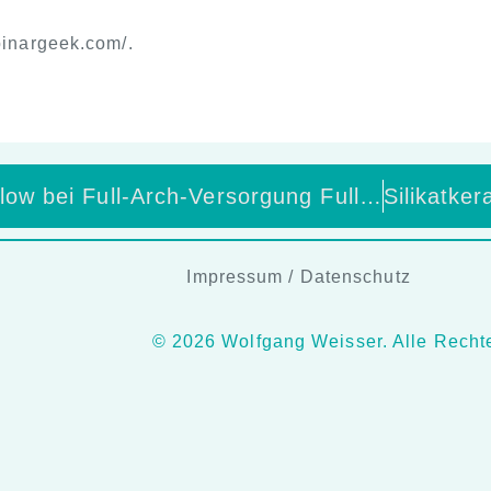
binargeek.com/.
Digitaler Workflow bei Full-Arch-Versorgung Full-Arch auf Implantaten – sicher digital? Oder reine Illusion?
Impressum
/
Datenschutz
© 2026 Wolfgang Weisser. Alle Rechte