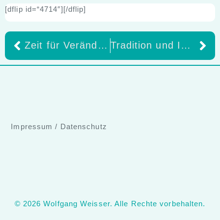
[dflip id=“4714″][/dflip]
Zeit für Veränderungen- THE HUMBLE CO. Neuer Standard in der Prophylaxe
Tradition und Innovation beim Bicon-Event in Düsseldorf
Impressum
/
Datenschutz
© 2026 Wolfgang Weisser. Alle Rechte vorbehalten.