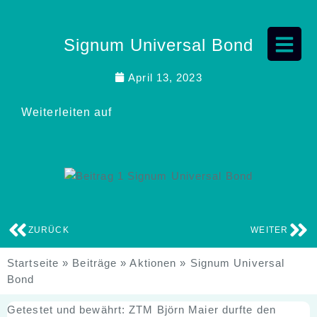
Signum Universal Bond
April 13, 2023
Weiterleiten auf
ZURÜCK
WEITER
Startseite
»
Beiträge
»
Aktionen
»
Signum Universal
Bond
Getestet und bewährt: ZTM Björn Maier durfte den