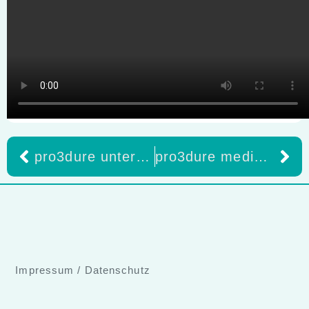
pro3dure unterwegs nach Leipzig zur Zahntechnik plus 2026
pro3dure medical ist auf der EXPODENTAL in Madrid vom 11.03.-13.03.2026
Impressum
/
Datenschutz