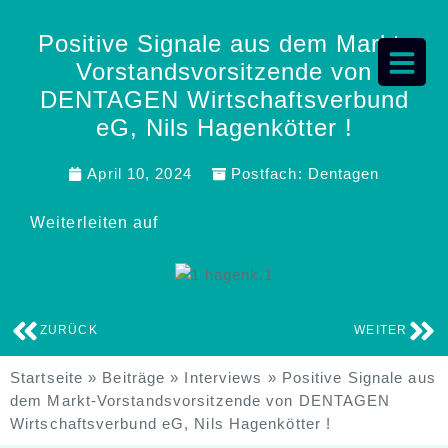
Positive Signale aus dem Markt-
Vorstandsvorsitzende von
DENTAGEN Wirtschaftsverbund
eG, Nils Hagenkötter !
April 10, 2024
Postfach:
Dentagen
Weiterleiten auf
ZURÜCK
WEITER
Startseite
»
Beiträge
»
Interviews
»
Positive Signale aus
dem Markt-Vorstandsvorsitzende von DENTAGEN
Wirtschaftsverbund eG, Nils Hagenkötter !