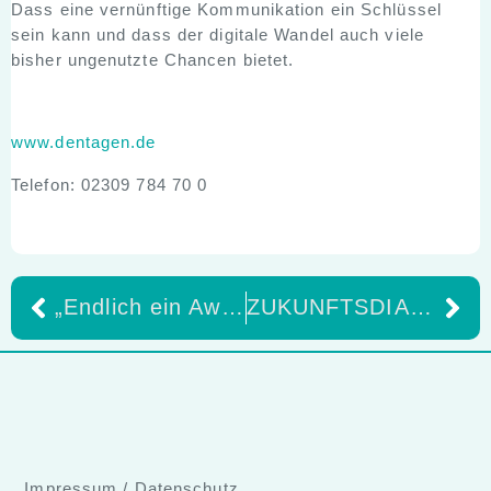
Dass eine vernünftige Kommunikation ein Schlüssel
sein kann und dass der digitale Wandel auch viele
bisher ungenutzte Chancen bietet.
www.dentagen.de
Telefon: 02309 784 70 0
„Endlich ein Award für eindrucksvolle Leistungen der Dentalhygieniker*innen“
ZUKUNFTSDIALOG DENTAL am 8. Juni in der Schauinsland-Reisen-Arena Duisburg
Impressum
/
Datenschutz