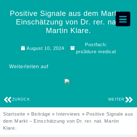
Positive Signale aus dem Markt –
Einschätzung von Dr. rer. nat.
Martin Klare.
Postfach:
August 10, 2024
pro3dure medical
Weiterleiten auf
ZURÜCK
WEITER
Startseite
»
Beiträge
»
Interviews
»
Positive Signale aus
dem Markt – Einschätzung von Dr. rer. nat. Martin
Klare.