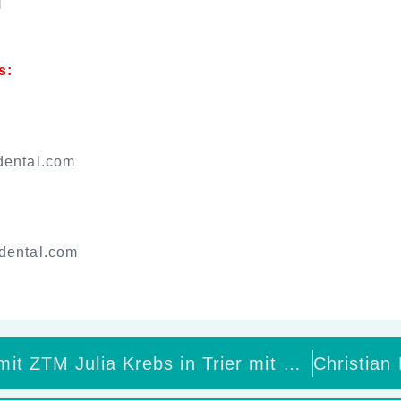
]
s:
dental.com
dental.com
Patientenkurs mit ZTM Julia Krebs in Trier mit HeraCeram® Zirkonia 750 und HeraCeram® cre-active 3D*