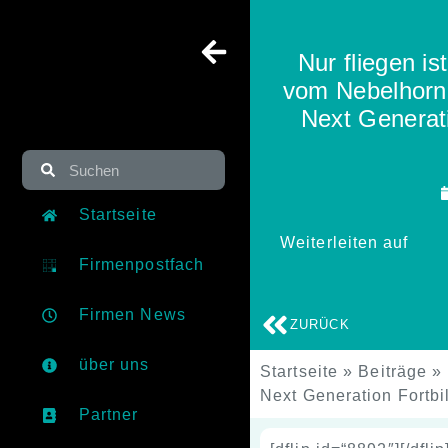
Nur fliegen is
vom Nebelhorn 
Next Generati
Startseite
Weiterleiten auf
Firmenpostfach
Firmen News
ZURÜCK
über uns
Startseite
»
Beiträge
»
Next Generation Fortbi
Partner