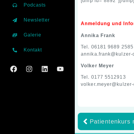
[dflip id=“8892″][/dflip
Podcasts
Newsletter
Anmeldung und Info
Galerie
Annika Frank
Tel. 06181 9689 2585
Kontakt
annika.frank@kulzer-
Volker Meyer
Tel. 0177 5512913
volker.meyer@kulzer-