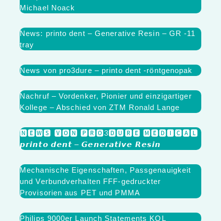
Michael Noack
News: printo dent – Generative Resin – GR -11
tray
News von pro3dure – printo dent -röntgenopak
Nachruf – Vordenker, Pionier und einzigartiger
Kollege – Abschied von ZTM Ronald Lange
🅽🅴🆆🆂 🆅🅾🅽 🅿🆁🅾3🅳🆄🆁🅴 🅼🅴🅳🅸🅲🅰🅻
𝙥𝙧𝙞𝙣𝙩𝙤 𝙙𝙚𝙣𝙩 – 𝙂𝙚𝙣𝙚𝙧𝙖𝙩𝙞𝙫𝙚 𝙍𝙚𝙨𝙞𝙣
Mechanische Eigenschaften, Passgenauigkeit
und Verbundverhalten FFF-gedruckter
Provisorien aus PET und PMMA
Philips 9000er Launch Statements KOL