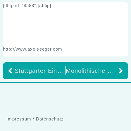
[dflip id=“8588″][/dflip]
http://www.axelseeger.com
Stuttgarter Einblicke – Vortrag „Zahntechnik: Eine lohnende Perspektive für die Zukunft“
Monolithische Restaurationen hochästhetisch und wirtschaftlich – Neue Termin für 2025 von ZTM Axel Seeger, Berlin
Impressum
/
Datenschutz