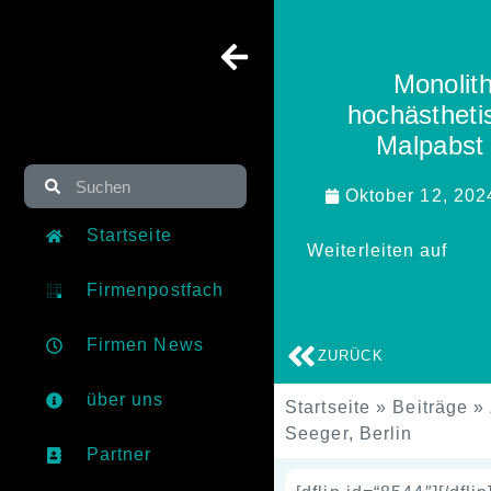
Monolit
hochästhetis
Malpabst 
Oktober 12, 202
Startseite
Weiterleiten auf
Firmenpostfach
Firmen News
ZURÜCK
über uns
Startseite
»
Beiträge
»
Seeger, Berlin
Partner