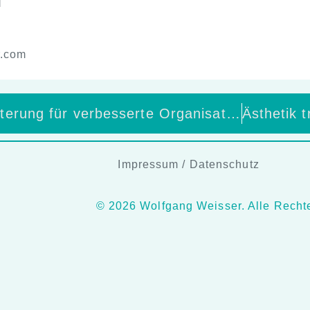
]
r.com
Funktionserweiterung für verbesserte Organisation: Erweiterte Benutzer- und Adressverwaltung für Großpraxen und MVZ auf AERA-Online
Impressum
/
Datenschutz
© 2026 Wolfgang Weisser. Alle Rechte