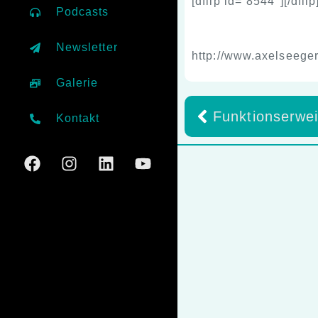
[dflip id=“8544″][/dflip
Podcasts
Newsletter
http://www.axelseege
Galerie
Kontakt