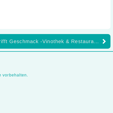
Ästhetik trifft Geschmack -Vinothek & Restaurant Wein- & Sektmanufaktur Nikolaus Thul mit ZTM Julia Krebs
 vorbehalten.