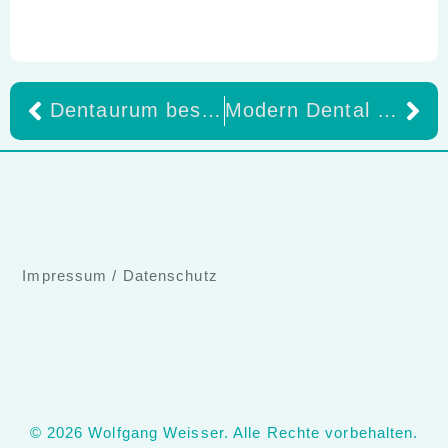
Dentaurum besteht Umweltaudit erneut erfolgreich – Neue 3-Jahres-Ziele
Modern Dental Europe und Ivoclar präsentieren die revolutionäre IPS e.max® Guided Veneer Treatment by TrioClear®360
Impressum
/
Datenschutz
© 2026 Wolfgang Weisser. Alle Rechte vorbehalten.