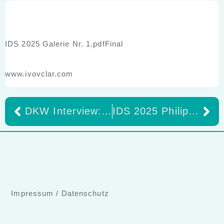
IDS 2025 Galerie Nr. 1.pdfFinal
www.ivovclar.com
DKW Interview: Herausforderungen und Wünsche eines Laborbesitzers
IDS 2025 Philips enthüllt den weltweit neuen Markenauftritt „Feel the Care” Presse Frühstück!
Impressum
/
Datenschutz