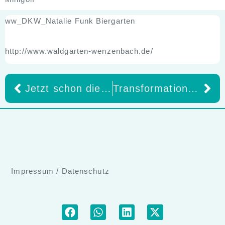
ww_DKW_Natalie Funk Biergarten
http://www.waldgarten-wenzenbach.de/
Jetzt schon die Zahnarztpraxis von morgen gestalten – beim Dental Future Day 2025!
Transformationdie Symphoniedes Lebens – Beitrag von Alexander Matthias Laabmayr / Bildhauer
Impressum
/
Datenschutz