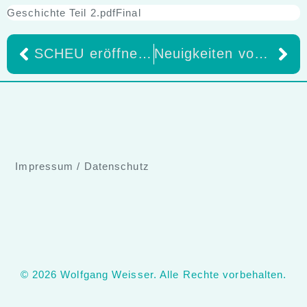
Geschichte Teil 2.pdfFinal
SCHEU eröffnet das erste Dental-Hub in Augsburg: Raum für Austausch, Beratung und greifbare Innovation
Neuigkeiten von LMT labday 2026 aus Chicago
Impressum
/
Datenschutz
© 2026 Wolfgang Weisser. Alle Rechte vorbehalten.